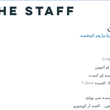
HE STAFF
أدوارهم الوظيفية.
 إم أجوس
سيد إي كيندت
السيدة T Quinn
سيدة سي وولف
يس:
السيد آر كوينبورو