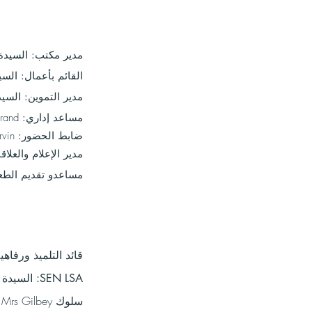
مدير مكتب:
السيدة Dadd
القائم بأعمال:
السي
مدير التموين:
السيد
مساعد إداري:
rand
ضابط الحضور:
rvin
مدير الإعلام والعلاق
مساعدو تقديم الطع
قائد التلميذ ورفاهي
السيدة 
SEN LSA:
 Mrs Gilbey
سلوك LSAs: