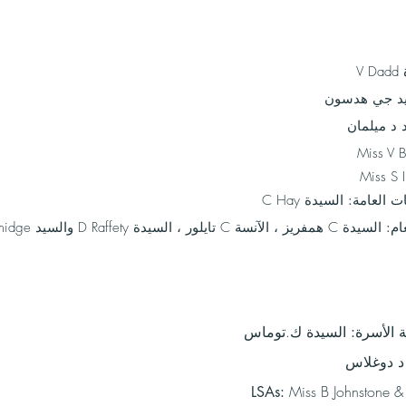
V 
د جي هدسون
 د ميلمان
Miss V B
Miss S I
ات العامة:
السيدة C Hay
ام:
السيدة C همفريز ، الآنسة C تايلور ، السيدة D Raffety والسيد B Cammidge
السيدة ك.توماس
ة الأسرة:
د دوغلاس
Miss B Johnstone &