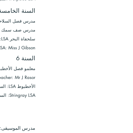
السنة الخامسة
مدرس فصل السلاحف الب
مدرس صف سمك أبو
سلحفاة البحر LSA: السيدة إتش روبرتس
LSA: Miss J Gibson
السنة 6
معلمو فصل الأخطبوط: السيدة akefield
acher: Mr J Rasor
الأخطبوط LSA: السيدة إل برينكلي
Stringray LSA: السيدة T Hudson
مدرس الموسيقى: