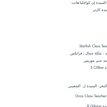
السيدة إن كواجليا-هانت
دة كارتر
Starfish Class Te
د
:
ملكة جمال J فرانكس
حر: السيدة ل. الشعيبي
Orca Class Teacher