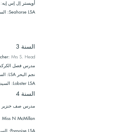
أويستر
إل إس إيه: 
Seahorse LSA:
السي
السنة 3
acher:
Mrs S. Head
مدرس فصل الكركن
نجم البحر LSA: السيد سي موريس
Lobster LSA: السيدة S Clifton
السنة 4
مدرس صف خنزير الب
: Miss N McMillan
Porpoise LSA: السيدة R Gibson