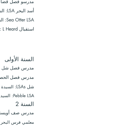
مدرسو فصل قضاعة البحر السيدة 
أسد البحر LSA: السيدة S Richardson-Foster
Sea Otter LSA: السيدة إم بينس
استقبال LSA: L Heard
السنة الأولى
مدرس فصل شل
مدرس فصل الحصا
شل LSAs:
السيدة C Nellen والسيدة M Miserlisoy
Pebble LSA:
السيدة
السنة 2
مدرس صف أويستر
معلمي فرس البحر