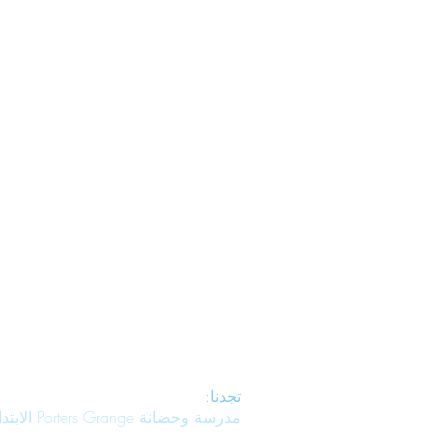
تجدنا:
مدرسة وحضانة Porters Grange الابتدائية ، لانكستر جاردنز ، Southend on Sea ، Essex ، SS1 2NS